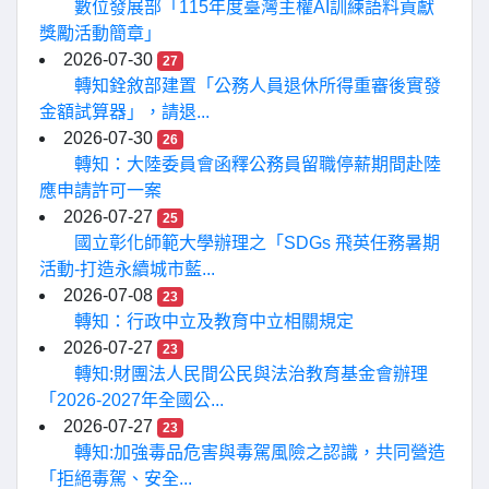
數位發展部「115年度臺灣主權AI訓練語料貢獻
獎勵活動簡章」
2026-07-30
27
轉知銓敘部建置「公務人員退休所得重審後實發
金額試算器」，請退...
2026-07-30
26
轉知：大陸委員會函釋公務員留職停薪期間赴陸
應申請許可一案
2026-07-27
25
國立彰化師範大學辦理之「SDGs 飛英任務暑期
活動-打造永續城市藍...
2026-07-08
23
轉知：行政中立及教育中立相關規定
2026-07-27
23
轉知:財團法人民間公民與法治教育基金會辦理
「2026-2027年全國公...
2026-07-27
23
轉知:加強毒品危害與毒駕風險之認識，共同營造
「拒絕毒駕、安全...