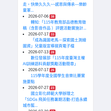
走，快樂久久久~~感恩與傳承—樂齡
童軍...
2026-07-06
38
轉知:「115年教育部品德教育徵
稿（含影音作品 ）評選活動實施計...
2026-07-17
33
「成為識圖老馬－探索國土測繪
圖資」兒童版宣導摺頁電子檔
2026-07-13
28
數位發展部「115年度臺灣主權
AI訓練語料貢獻獎勵活動簡章」
2026-07-17
26
115學年度全國學生音樂比賽實
施要點
2026-07-27
23
國立彰化師範大學辦理之
「SDGs 飛英任務暑期活動-打造永續
城市藍...