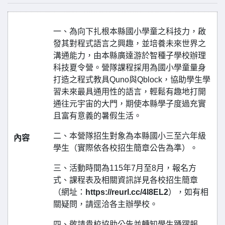
一、為向下扎根本縣國小學童之科技力，啟
發其對程式語言之興趣，並培養未來世界之
溝通能力，由本縣廣達游於智種子學校辦理
科技夏令營。營隊課程採用為國小學童量身
打造之程式教具Quno與Qblock，協助學生學
習未來最具通用性的語言，輕鬆有趣地打開
通往元宇宙的大門，期使本縣學子度過充實
且富有意義的暑假生活。
二、本營隊招生對象為本縣國小三至六年級
內容
學生（實際依各校招生簡章公告為準）。
三、活動時間為115年7月至8月，報名方
式、課程表及相關資訊詳見各校招生簡章
（網址：
https://reurl.cc/4l8EL2
），如有相
關疑問，請逕洽各主辦學校。
四、敬請貴校協助公告並轉知學生踴躍報