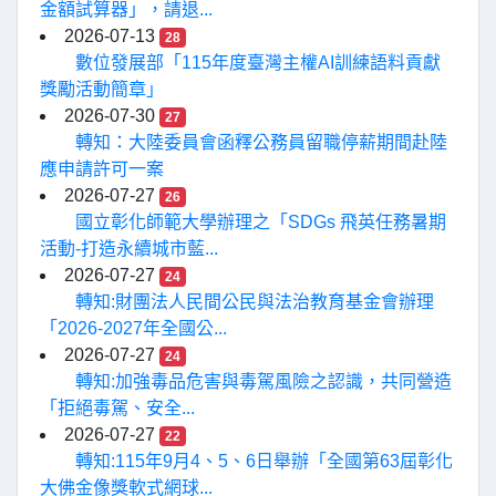
金額試算器」，請退...
2026-07-13
28
數位發展部「115年度臺灣主權AI訓練語料貢獻
獎勵活動簡章」
2026-07-30
27
轉知：大陸委員會函釋公務員留職停薪期間赴陸
應申請許可一案
2026-07-27
26
國立彰化師範大學辦理之「SDGs 飛英任務暑期
活動-打造永續城市藍...
2026-07-27
24
轉知:財團法人民間公民與法治教育基金會辦理
「2026-2027年全國公...
2026-07-27
24
轉知:加強毒品危害與毒駕風險之認識，共同營造
「拒絕毒駕、安全...
2026-07-27
22
轉知:115年9月4、5、6日舉辦「全國第63屆彰化
大佛金像獎軟式網球...