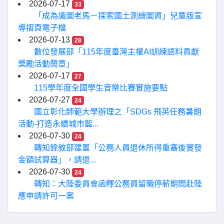
2026-07-17
33
「成為識圖老馬－探索國土測繪圖資」兒童版宣
導摺頁電子檔
2026-07-13
28
數位發展部「115年度臺灣主權AI訓練語料貢獻
獎勵活動簡章」
2026-07-17
27
115學年度全國學生音樂比賽實施要點
2026-07-27
24
國立彰化師範大學辦理之「SDGs 飛英任務暑期
活動-打造永續城市藍...
2026-07-30
24
轉知銓敘部建置「公務人員退休所得重審後實發
金額試算器」，請退...
2026-07-30
24
轉知：大陸委員會函釋公務員留職停薪期間赴陸
應申請許可一案