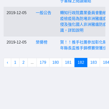
子書線上閱讀連結
2019-12-05
一般公告
轉知行政院農業委員會動植
疫檢疫局為防堵非洲豬瘟疫
侵及強化國人非洲豬瘟防疫
識，詳如說明
2019-12-05
榮譽榜
賀！！推手社團參加彰化縣1
年縣長盃推手錦標賽榮獲佳
‹
1
2
...
179
180
181
182
183
18