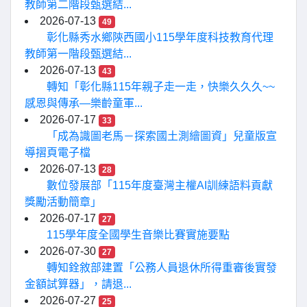
教師第二階段甄選結...
2026-07-13
49
彰化縣秀水鄉陝西國小115學年度科技教育代理
教師第一階段甄選結...
2026-07-13
43
轉知「彰化縣115年親子走一走，快樂久久久~~
感恩與傳承—樂齡童軍...
2026-07-17
33
「成為識圖老馬－探索國土測繪圖資」兒童版宣
導摺頁電子檔
2026-07-13
28
數位發展部「115年度臺灣主權AI訓練語料貢獻
獎勵活動簡章」
2026-07-17
27
115學年度全國學生音樂比賽實施要點
2026-07-30
27
轉知銓敘部建置「公務人員退休所得重審後實發
金額試算器」，請退...
2026-07-27
25