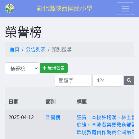
彰化縣陝西國民小學
榮譽榜
首頁
公告列表
類別搜尋
我想公告
日期
類別
標題
2025-04-12
榮譽榜
狂賀！本校許銘漢、林士晉
庭維、李沛潔榮獲教育部第
環境教育實作競賽全國第三