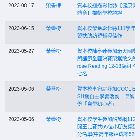
2023-08-17
榮譽榜
賀本校通過彰化縣【健康促進
體育】揚帆學校認證
2023-06-15
榮譽榜
賀本校榮獲彰化縣111學年
習扶助訪視輔導佳作
2023-05-27
榮譽榜
賀本校陳亭臻參加珩天國際
朗誦節全國決賽榮獲散文朗讀
rose Reading 12-13歲組 
七名
2023-05-06
榮譽榜
賀本校李宛庭參加COOL ENG
SH網自主學習活動，榮獲四
份「自學初心者」
2023-05-06
榮譽榜
賀本校學生參加酷英網112
閱王比賽共65位小朋友榮獲
分名單(中高年級達成率52%