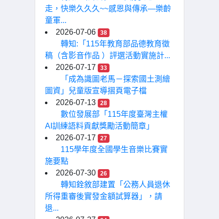
走，快樂久久久~~感恩與傳承—樂齡
童軍...
2026-07-06
38
轉知:「115年教育部品德教育徵
稿（含影音作品 ）評選活動實施計...
2026-07-17
33
「成為識圖老馬－探索國土測繪
圖資」兒童版宣導摺頁電子檔
2026-07-13
28
數位發展部「115年度臺灣主權
AI訓練語料貢獻獎勵活動簡章」
2026-07-17
27
115學年度全國學生音樂比賽實
施要點
2026-07-30
26
轉知銓敘部建置「公務人員退休
所得重審後實發金額試算器」，請
退...