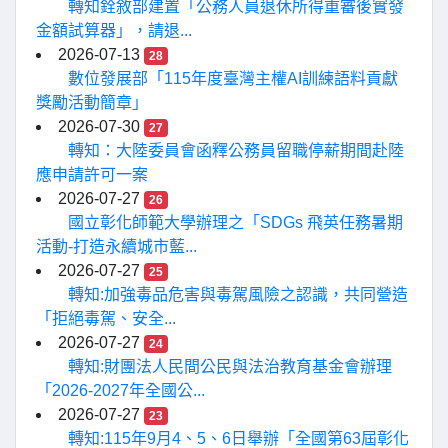
轉知銓敘部建置「公務人員退休所得重審後實發
金額試算器」，請退...
2026-07-13
28
數位發展部「115年度臺灣主權AI訓練語料貢獻
獎勵活動簡章」
2026-07-30
27
轉知：大陸委員會函釋公務員留職停薪期間赴陸
應申請許可一案
2026-07-27
26
國立彰化師範大學辦理之「SDGs 飛英任務暑期
活動-打造永續城市藍...
2026-07-27
25
轉知:加強毒品危害與毒駕風險之認識，共同營造
「拒絕毒駕、安全...
2026-07-27
24
轉知:財團法人民間公民與法治教育基金會辦理
「2026-2027年全國公...
2026-07-27
23
轉知:115年9月4、5、6日舉辦「全國第63屆彰化