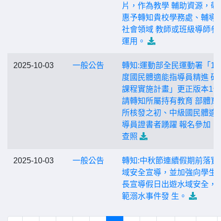
片，作為教學 輔助資源，敬
惠予轉知貴校學務處、輔導
社會領域 教師或班級導師參
運用。
2025-10-03
一般公告
轉知:運動部全民運動署「11
度國民體適能指導員精進 研
課程實施計畫」更正版本1
請轉知所屬持有教育 部體育
所核發之初、中級國民體適
導員證書者踴躍 報名參加，
查照
2025-10-03
一般公告
轉知:中秋節連續假期前落實
域安全宣導，並加強向學生
長宣導假日出遊水域安全，
範溺水事件發 生。