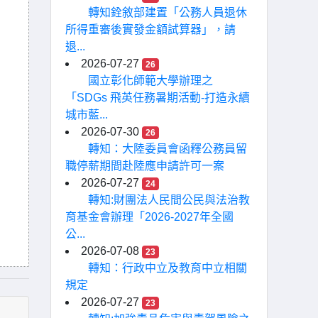
轉知銓敘部建置「公務人員退休
所得重審後實發金額試算器」，請
退...
2026-07-27
26
國立彰化師範大學辦理之
「SDGs 飛英任務暑期活動-打造永續
城市藍...
2026-07-30
26
轉知：大陸委員會函釋公務員留
職停薪期間赴陸應申請許可一案
2026-07-27
24
轉知:財團法人民間公民與法治教
育基金會辦理「2026-2027年全國
公...
2026-07-08
23
轉知：行政中立及教育中立相關
規定
2026-07-27
23