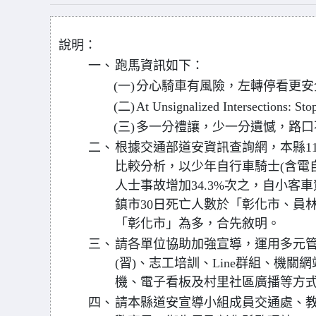
說明：
一、
跑馬資訊如下：
(一)
分心騎車有風險，左轉停看更安
(二)
At Unsignalized Intersections: Sto
(三)
多一分禮讓，少一分遺憾，路口
二、
根據交通部道安資訊查詢網，本縣114
比較分析，以少年自行車騎士(含電自
人士事故增加34.3%次之，自小客車
鎮市30日死亡人數於「彰化市、員
「彰化市」為多，合先敘明。
三、
請各單位協助加強宣導，運用多元
(習)、志工培訓、Line群組、機
機、電子看板及村里社區廣播等方
四、
請本縣道安宣導小組成員交通處、