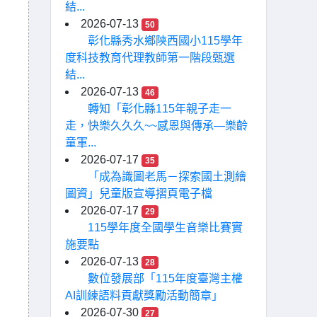
結...
2026-07-13
50
彰化縣秀水鄉陝西國小115學年
度科技教育代理教師第一階段甄選
結...
2026-07-13
46
轉知「彰化縣115年親子走一
走，快樂久久久~~感恩與傳承—樂齡
童軍...
2026-07-17
35
「成為識圖老馬－探索國土測繪
圖資」兒童版宣導摺頁電子檔
2026-07-17
29
115學年度全國學生音樂比賽實
施要點
2026-07-13
28
數位發展部「115年度臺灣主權
AI訓練語料貢獻獎勵活動簡章」
2026-07-30
27