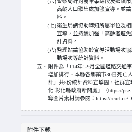
(六)
警察局針對易肇事路段及鄉鎮市
高齡人口聚集處加強宣導。並請
料。
(七)
衛生局請協助轉知所屬單位及相
宣導，並持續加強「高齡者避免
計資料。
(八)
監理站請協助於宣導活動場次協
動場次等統計資料。
五、
附件為「114年1-9月全國道路交
增加排行、本縣各鄉鎮市30日死亡
計」共5份統計資料宣導圖，社群宣
化-彰化縣政府新聞處」（https://ps
導圖片素材請參閱：https://reurl.cc/
附件下載