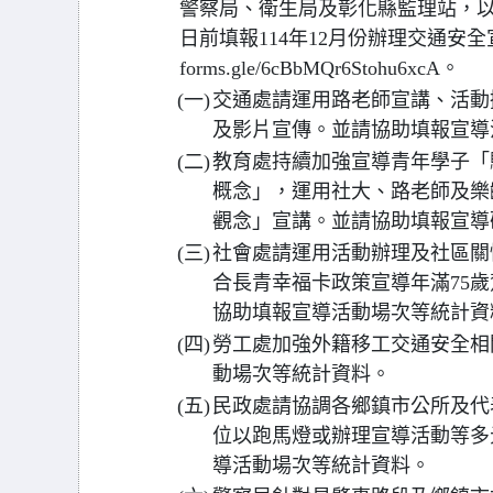
警察局、衛生局及彰化縣監理站，以及
日前填報114年12月份辦理交通安全宣
forms.gle/6cBbMQr6Stohu6xcA。
(一)
交通處請運用路老師宣講、活動
及影片宣傳。並請協助填報宣導
(二)
教育處持續加強宣導青年學子「
概念」，運用社大、路老師及樂
觀念」宣講。並請協助填報宣導
(三)
社會處請運用活動辦理及社區關
合長青幸福卡政策宣導年滿75
協助填報宣導活動場次等統計資
(四)
勞工處加強外籍移工交通安全相
動場次等統計資料。
(五)
民政處請協調各鄉鎮市公所及代
位以跑馬燈或辦理宣導活動等多
導活動場次等統計資料。