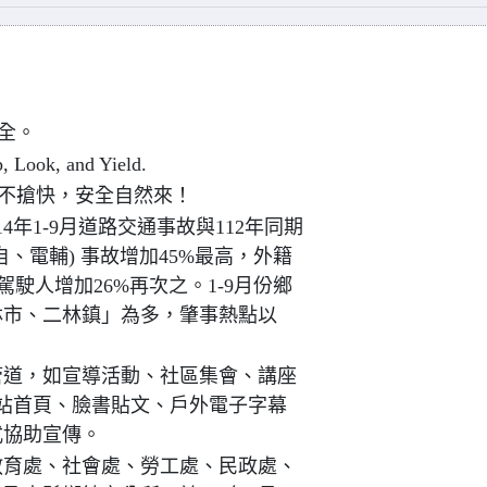
全。
p, Look, and Yield.
不搶快，安全自然來！
年1-9月道路交通事故與112年同期
、電輔) 事故增加45%最高，外籍
駕駛人增加26%再次之。1-9月份鄉
林市、二林鎮」為多，肇事熱點以
管道，如宣導活動、社區集會、講座
關網站首頁、臉書貼文、戶外電子字幕
式協助宣傳。
教育處、社會處、勞工處、民政處、