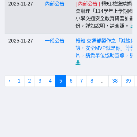
2025-11-27
內部公告
[ 內部公告 ]
轉知:檢送靖娟基
會辦理「114學年上學期國
小學交通安全教育研習計畫
份，詳如說明，請查照。
2025-11-27
一般公告
轉知:交通部製作之「減速停
讓，安全MVP就是你」等影
片，請貴單位協助宣導，請
‹
1
2
3
4
5
6
7
8
...
38
39