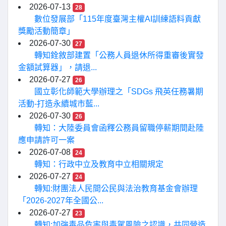
2026-07-13
28
數位發展部「115年度臺灣主權AI訓練語料貢獻
獎勵活動簡章」
2026-07-30
27
轉知銓敘部建置「公務人員退休所得重審後實發
金額試算器」，請退...
2026-07-27
26
國立彰化師範大學辦理之「SDGs 飛英任務暑期
活動-打造永續城市藍...
2026-07-30
26
轉知：大陸委員會函釋公務員留職停薪期間赴陸
應申請許可一案
2026-07-08
24
轉知：行政中立及教育中立相關規定
2026-07-27
24
轉知:財團法人民間公民與法治教育基金會辦理
「2026-2027年全國公...
2026-07-27
23
轉知:加強毒品危害與毒駕風險之認識，共同營造