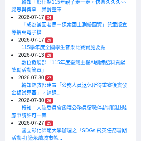
轉知「彰化縣115年親子走一走，快樂久久久~~
感恩與傳承—樂齡童軍...
2026-07-17
34
「成為識圖老馬－探索國土測繪圖資」兒童版宣
導摺頁電子檔
2026-07-17
29
115學年度全國學生音樂比賽實施要點
2026-07-13
28
數位發展部「115年度臺灣主權AI訓練語料貢獻
獎勵活動簡章」
2026-07-30
27
轉知銓敘部建置「公務人員退休所得重審後實發
金額試算器」，請退...
2026-07-30
26
轉知：大陸委員會函釋公務員留職停薪期間赴陸
應申請許可一案
2026-07-27
25
國立彰化師範大學辦理之「SDGs 飛英任務暑期
活動-打造永續城市藍...