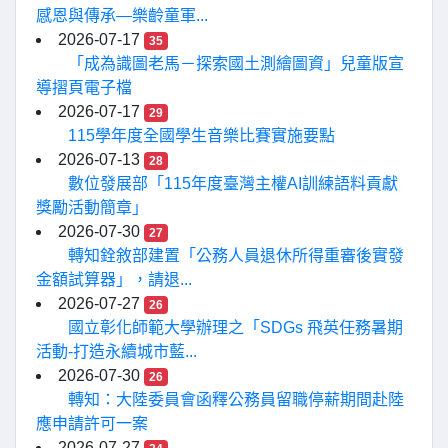
感恩與傳承—樂齡童軍...
2026-07-17
35
「成為識圖老馬－探索國土測繪圖資」兒童版宣
導摺頁電子檔
2026-07-17
29
115學年度全國學生音樂比賽實施要點
2026-07-13
28
數位發展部「115年度臺灣主權AI訓練語料貢獻
獎勵活動簡章」
2026-07-30
27
轉知銓敘部建置「公務人員退休所得重審後實發
金額試算器」，請退...
2026-07-27
26
國立彰化師範大學辦理之「SDGs 飛英任務暑期
活動-打造永續城市藍...
2026-07-30
26
轉知：大陸委員會函釋公務員留職停薪期間赴陸
應申請許可一案
2026-07-27