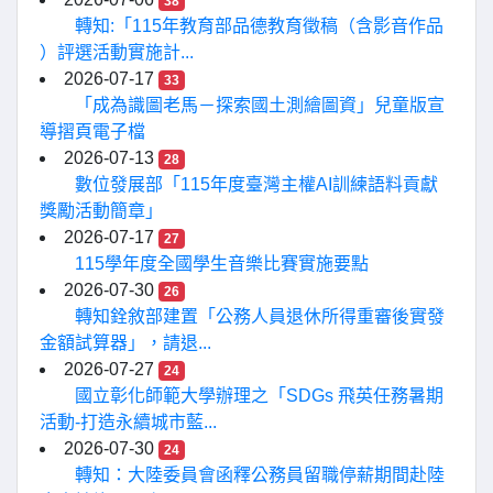
38
轉知:「115年教育部品德教育徵稿（含影音作品
）評選活動實施計...
2026-07-17
33
「成為識圖老馬－探索國土測繪圖資」兒童版宣
導摺頁電子檔
2026-07-13
28
數位發展部「115年度臺灣主權AI訓練語料貢獻
獎勵活動簡章」
2026-07-17
27
115學年度全國學生音樂比賽實施要點
2026-07-30
26
轉知銓敘部建置「公務人員退休所得重審後實發
金額試算器」，請退...
2026-07-27
24
國立彰化師範大學辦理之「SDGs 飛英任務暑期
活動-打造永續城市藍...
2026-07-30
24
轉知：大陸委員會函釋公務員留職停薪期間赴陸