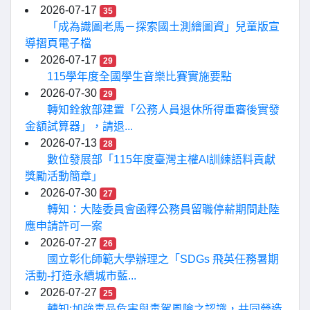
2026-07-17
35
「成為識圖老馬－探索國土測繪圖資」兒童版宣
導摺頁電子檔
2026-07-17
29
115學年度全國學生音樂比賽實施要點
2026-07-30
29
轉知銓敘部建置「公務人員退休所得重審後實發
金額試算器」，請退...
2026-07-13
28
數位發展部「115年度臺灣主權AI訓練語料貢獻
獎勵活動簡章」
2026-07-30
27
轉知：大陸委員會函釋公務員留職停薪期間赴陸
應申請許可一案
2026-07-27
26
國立彰化師範大學辦理之「SDGs 飛英任務暑期
活動-打造永續城市藍...
2026-07-27
25
轉知:加強毒品危害與毒駕風險之認識，共同營造