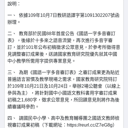
說明：
一、 依據109年10月7日教研語譯字第1091302207號函
辦理。
二、 教育部於民國88年首度公告《國語一字多音審訂
表》，後緣於十多來之語音流變，再次進行多音字審
訂，並於101年公布初稿徵求公眾意見，於參考所徵得意
見調整審訂成果後，送請國家教育研究院優先就其中國
中小教學所需用字提供專業意見。
三、 為期《國語一字多音審訂表》之審訂成果更為貼近
普遍語言習慣及教學現場之需求，國家教育研究院特訂
於109年10月21日及10月24日，舉辦2場公聽會（以線上
參與為主），將針對國中小國語文教科書用字審訂成果
初稿之1,680字，徵求公眾意見，所回饋意見則將作為後
續審議時參酌。
四、 請國民中小學、高中及教育輔導團之國語文教師檢
視審訂成果初稿（下載網址：https://reurl.cc/Z7eG8g）