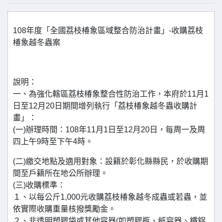
108年度「全國荔枝椿象區域整合防治計畫」-收購荔枝
椿象越冬蟲案
說明：
一、為強化轄區荔枝椿象整合性防治工作，本府於11月1
日至12月20日期間增列執行「荔枝椿象越冬蟲收購計
畫」：
(一)辦理時間：108年11月1日至12月20日，每周一及周
四上午9時至下午4時。
(二)繳交地點及適用對象：設籍於彰化縣縣民，於收購期
間至戶籍所在地公所辦理。
(三)收購標準：
１、以每公斤1,000元收購荔枝椿象越冬成蟲或若蟲，並
依實際收購重量核撥獎勵金。
２、非透明塑膠袋或其他容器(如塑膠瓶、紙容器、鐵鋁