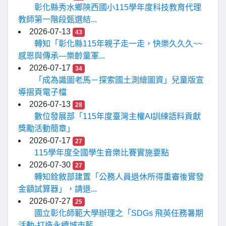
彰化縣秀水鄉陝西國小115學年度科技教育代理
教師第一階段甄選結...
2026-07-13
43
轉知「彰化縣115年親子走一走，快樂久久久~~
感恩與傳承—樂齡童軍...
2026-07-17
34
「成為識圖老馬－探索國土測繪圖資」兒童版宣
導摺頁電子檔
2026-07-13
28
數位發展部「115年度臺灣主權AI訓練語料貢獻
獎勵活動簡章」
2026-07-17
27
115學年度全國學生音樂比賽實施要點
2026-07-30
27
轉知銓敘部建置「公務人員退休所得重審後實發
金額試算器」，請退...
2026-07-27
25
國立彰化師範大學辦理之「SDGs 飛英任務暑期
活動-打造永續城市藍...