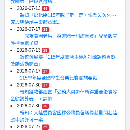
教師第一階段甄選結...
2026-07-13
44
轉知「彰化縣115年親子走一走，快樂久久久~~
感恩與傳承—樂齡童軍...
2026-07-17
34
「成為識圖老馬－探索國土測繪圖資」兒童版宣
導摺頁電子檔
2026-07-13
28
數位發展部「115年度臺灣主權AI訓練語料貢獻
獎勵活動簡章」
2026-07-17
27
115學年度全國學生音樂比賽實施要點
2026-07-30
27
轉知銓敘部建置「公務人員退休所得重審後實發
金額試算器」，請退...
2026-07-30
26
轉知：大陸委員會函釋公務員留職停薪期間赴陸
應申請許可一案
2026-07-27
25