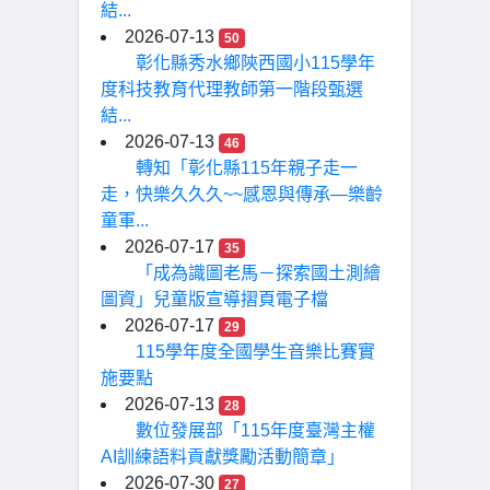
結...
2026-07-13
50
彰化縣秀水鄉陝西國小115學年
度科技教育代理教師第一階段甄選
結...
2026-07-13
46
轉知「彰化縣115年親子走一
走，快樂久久久~~感恩與傳承—樂齡
童軍...
2026-07-17
35
「成為識圖老馬－探索國土測繪
圖資」兒童版宣導摺頁電子檔
2026-07-17
29
115學年度全國學生音樂比賽實
施要點
2026-07-13
28
數位發展部「115年度臺灣主權
AI訓練語料貢獻獎勵活動簡章」
2026-07-30
27