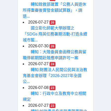
轉知銓敘部建置「公務人員退休
所得重審後實發金額試算器」，請
退...
2026-07-27
26
國立彰化師範大學辦理之
「SDGs 飛英任務暑期活動-打造永續
城市藍...
2026-07-30
26
轉知：大陸委員會函釋公務員留
職停薪期間赴陸應申請許可一案
2026-07-27
24
轉知:財團法人民間公民與法治教
育基金會辦理「2026-2027年全國
公...
2026-07-08
23
轉知：行政中立及教育中立相關
規定
2026-07-27
23