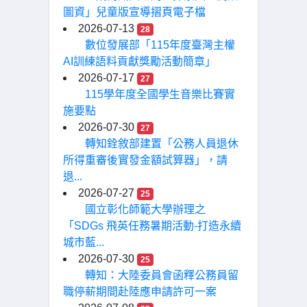
圖資」兒童版宣導摺頁電子檔
2026-07-13
28
數位發展部「115年度臺灣主權
AI訓練語料貢獻獎勵活動簡章」
2026-07-17
27
115學年度全國學生音樂比賽實
施要點
2026-07-30
27
轉知銓敘部建置「公務人員退休
所得重審後實發金額試算器」，請
退...
2026-07-27
25
國立彰化師範大學辦理之
「SDGs 飛英任務暑期活動-打造永續
城市藍...
2026-07-30
25
轉知：大陸委員會函釋公務員留
職停薪期間赴陸應申請許可一案