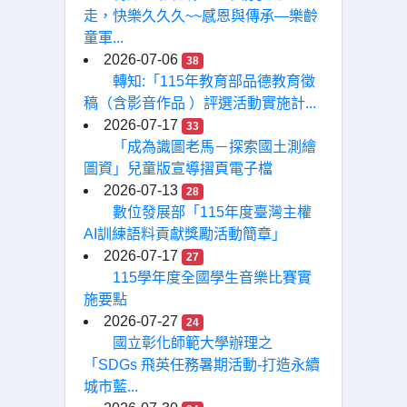
走，快樂久久久~~感恩與傳承—樂齡
童軍...
2026-07-06
38
轉知:「115年教育部品德教育徵
稿（含影音作品 ）評選活動實施計...
2026-07-17
33
「成為識圖老馬－探索國土測繪
圖資」兒童版宣導摺頁電子檔
2026-07-13
28
數位發展部「115年度臺灣主權
AI訓練語料貢獻獎勵活動簡章」
2026-07-17
27
115學年度全國學生音樂比賽實
施要點
2026-07-27
24
國立彰化師範大學辦理之
「SDGs 飛英任務暑期活動-打造永續
城市藍...