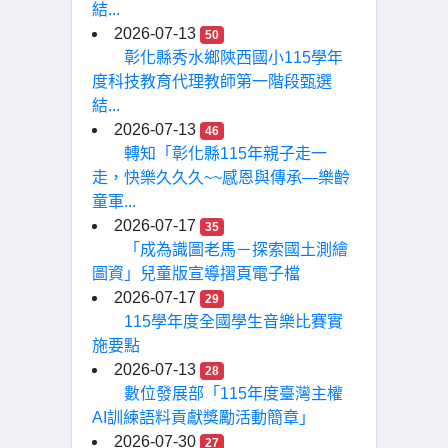
結...
2026-07-13
50
彰化縣秀水鄉陝西國小115學年
度科技教育代理教師第一階段甄選
結...
2026-07-13
46
轉知「彰化縣115年親子走一
走，快樂久久久~~感恩與傳承—樂齡
童軍...
2026-07-17
35
「成為識圖老馬－探索國土測繪
圖資」兒童版宣導摺頁電子檔
2026-07-17
29
115學年度全國學生音樂比賽實
施要點
2026-07-13
28
數位發展部「115年度臺灣主權
AI訓練語料貢獻獎勵活動簡章」
2026-07-30
27