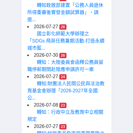
轉知銓敘部建置「公務人員退休
所得重審後實發金額試算器」，請
退...
2026-07-27
26
國立彰化師範大學辦理之
「SDGs 飛英任務暑期活動-打造永續
城市藍...
2026-07-30
26
轉知：大陸委員會函釋公務員留
職停薪期間赴陸應申請許可一案
2026-07-27
24
轉知:財團法人民間公民與法治教
育基金會辦理「2026-2027年全國
公...
2026-07-08
23
轉知：行政中立及教育中立相關
規定
2026-07-27
23