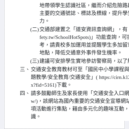
地帶領學生認識社區，繼而介紹危險路
主要的交通號誌、標誌及標線，提升學
力。
(二)
交通部建置之「道安資訊查詢網」，有「學校肇事
fety.tw/SchoolHotSpots)」
考，請貴校多加運用並提醒學生多加留
地點，降低交通意外事件發生機率。
(三)
建議可安排學生實地參訪警察局，以了
三、
交通安全教育教材可至「國民中小學課程與教
題教學/安全教育/交通安全」( https://cirn.k12ea.
x?fid=5161)下載。
四、
請多鼓勵師生及家長使用「交通安全入口網」(https:/
w/)，該網站為國內重要的交通安全宣導
項活動進行集點，藉由多元化的趣味互動
識。