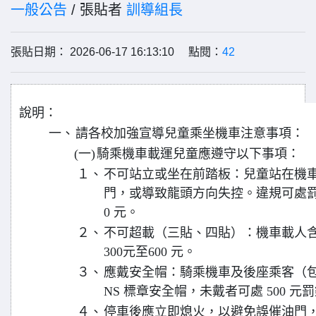
一般公告
/ 張貼者
訓導組長
張貼日期： 2026-06-17 16:13:10 點閱：
42
說明：
一、
請各校加強宣導兒童乘坐機車注意事項：
(一)
騎乘機車載運兒童應遵守以下事項：
１、
不可站立或坐在前踏板：兒童站在機
門，或導致龍頭方向失控。違規可處罰鍰
0 元。
２、
不可超載（三貼、四貼）：機車載人
300元至600 元。
３、
應戴安全帽：騎乘機車及後座乘客（包
NS 標章安全帽，未戴者可處 500 元
４、
停車後應立即熄火，以避免誤催油門