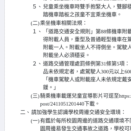
５、
兒童乘坐機車時雙手抱緊大人，雙腳
踏機車踏板之孩童不宜乘坐機車。
(二)
乘坐機車相關法規：
１、
「道路交通安全規則」第88條機車附
得附載人員，重型及普通輕型機車在
附載一人。附載坐人不得側坐。駕駛
附載坐人必須穩妥。
２、
道路交通管理處罰條例第31條第5項
品未依規定者，處駕駛人300元以上6
「機車駕駛人或附載座人未依規定戴安
鍰。」
(三)
騎乘機車載運兒童宣導影片可逕至https://168.mo
post/2411051201440下載。
二、
請加強學生認識學校周邊交通安全環境：
(一)
有鑑於每所校園周邊的道路交通環境不
園周邊易發生交通事故之道路，學校可