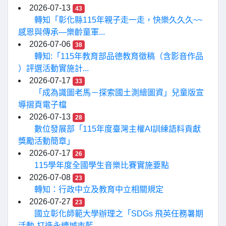
2026-07-13
43
轉知「彰化縣115年親子走一走，快樂久久久~~
感恩與傳承—樂齡童軍...
2026-07-06
38
轉知:「115年教育部品德教育徵稿（含影音作品
）評選活動實施計...
2026-07-17
33
「成為識圖老馬－探索國土測繪圖資」兒童版宣
導摺頁電子檔
2026-07-13
28
數位發展部「115年度臺灣主權AI訓練語料貢獻
獎勵活動簡章」
2026-07-17
26
115學年度全國學生音樂比賽實施要點
2026-07-08
23
轉知：行政中立及教育中立相關規定
2026-07-27
23
國立彰化師範大學辦理之「SDGs 飛英任務暑期
活動-打造永續城市藍...