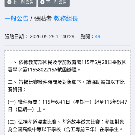
上一則公告
下一則公告
一般公告
/ 張貼者
教務組長
張貼日期： 2026-05-29 11:40:29 點閱：
49
115
5
28
一、
依據教育部國民及學前教育署
年
月
日臺教國
1155802215A
署學字第
號函辦理。
二、
旨揭比賽徵件時間及對象如下，請協助轉知以下比
賽資訊：
(
)
115
6
1
115
9
7
一
徵件時間：
年
月
日（星期一）起至
年
月
日（星期一）止。
(
)
二
弘揚孝道漫畫比賽、孝道故事徵文比賽：參加對象
為全國高級中等以下學校（含五專前三年）在學學生。