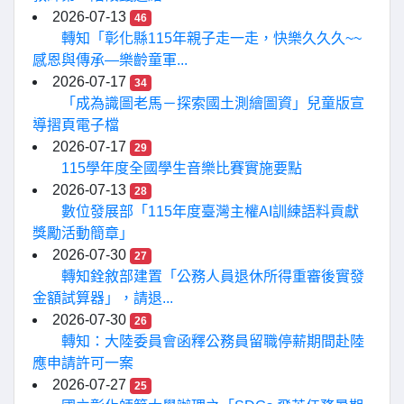
2026-07-13
46
轉知「彰化縣115年親子走一走，快樂久久久~~
感恩與傳承—樂齡童軍...
2026-07-17
34
「成為識圖老馬－探索國土測繪圖資」兒童版宣
導摺頁電子檔
2026-07-17
29
115學年度全國學生音樂比賽實施要點
2026-07-13
28
數位發展部「115年度臺灣主權AI訓練語料貢獻
獎勵活動簡章」
2026-07-30
27
轉知銓敘部建置「公務人員退休所得重審後實發
金額試算器」，請退...
2026-07-30
26
轉知：大陸委員會函釋公務員留職停薪期間赴陸
應申請許可一案
2026-07-27
25