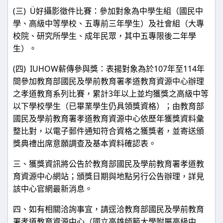
(
) Ü
三
好攝影徵件比賽：參加對象為中學生組（國民中
學、高級中等學校、五專前三年學生）及社會組（大專
校院、研究所學生、成年民眾，其中五專限後二年學
生）。
(
) IUHOW
107
114
四
薪傳參與獎：表揚對象為於
年至
年
間參加教育部國民及學前教育署孝道教育資源中心辦理
3
之孝道教育系列比賽，累計
年以上並均獲獎之高級中等
以下學校學生（已畢業學生仍具領獎資格）；由教育部
國民及學前教育署孝道教育資源中心依歷年獲獎資料彙
整比對，以電子郵件通知符合資格之獲獎者，並寄送頒
獎典禮出席意願調查及基本資料確認表。
三、
獲獎資訊將公告於教育部國民及學前教育署孝道教
育資源中心網站；頒獎日期與地點另行公告辦理，詳見
該中心官網最新消息。
四、
如有相關洽詢事宜，請逕洽教育部國民及學前教育
署孝道教育資源中心（國立高雄師範大學附屬高級中