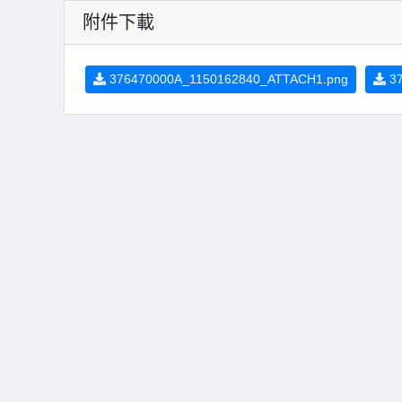
附件下載
376470000A_1150162840_ATTACH1.png
37