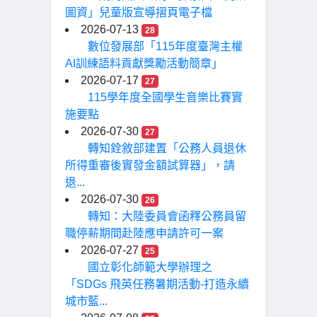
圖資」兒童版宣導摺頁電子檔
2026-07-13
28
數位發展部「115年度臺灣主權
AI訓練語料貢獻獎勵活動簡章」
2026-07-17
27
115學年度全國學生音樂比賽實
施要點
2026-07-30
27
轉知銓敘部建置「公務人員退休
所得重審後實發金額試算器」，請
退...
2026-07-30
26
轉知：大陸委員會函釋公務員留
職停薪期間赴陸應申請許可一案
2026-07-27
25
國立彰化師範大學辦理之
「SDGs 飛英任務暑期活動-打造永續
城市藍...