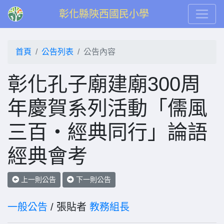
彰化縣陝西國民小學
首頁
公告列表
公告內容
彰化孔子廟建廟300周
年慶賀系列活動「儒風
三百・經典同行」論語
經典會考
上一則公告
下一則公告
一般公告
/ 張貼者
教務組長