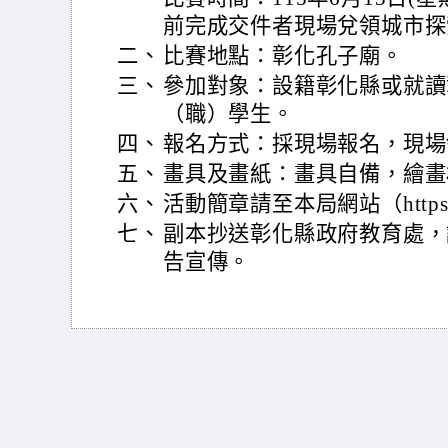
前完成交件者現場兌領城市探
二、
比賽地點：彰化孔子廟。
三、
參加對象：設籍彰化縣或就讀
（職）學生。
四、
報名方式：採現場報名，現場
五、
畫具及畫紙：畫具自備，繪畫
六、
活動簡章請至本局網站（https://
七、
副本抄送彰化縣政府教育處，
告宣傳。