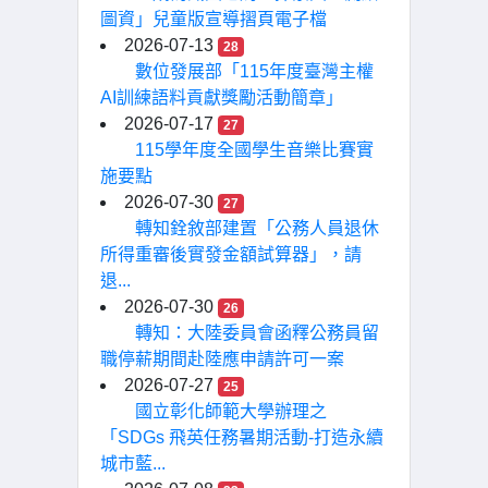
圖資」兒童版宣導摺頁電子檔
2026-07-13
28
數位發展部「115年度臺灣主權
AI訓練語料貢獻獎勵活動簡章」
2026-07-17
27
115學年度全國學生音樂比賽實
施要點
2026-07-30
27
轉知銓敘部建置「公務人員退休
所得重審後實發金額試算器」，請
退...
2026-07-30
26
轉知：大陸委員會函釋公務員留
職停薪期間赴陸應申請許可一案
2026-07-27
25
國立彰化師範大學辦理之
「SDGs 飛英任務暑期活動-打造永續
城市藍...