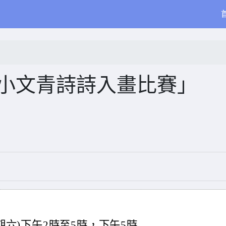
～小文青詩詩入畫比賽」
星期六)下午2時至5時，下午5時