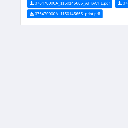
376470000A_1150145665_ATTACH1.pdf
37
376470000A_1150145665_print.pdf