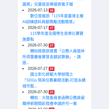
圖資」兒童版宣導摺頁電子檔
2026-07-13
28
數位發展部「115年度臺灣主權
AI訓練語料貢獻獎勵活動簡章」
2026-07-17
27
115學年度全國學生音樂比賽實
施要點
2026-07-30
27
轉知銓敘部建置「公務人員退休
所得重審後實發金額試算器」，請
退...
2026-07-27
25
國立彰化師範大學辦理之
「SDGs 飛英任務暑期活動-打造永續
城市藍...
2026-07-30
25
轉知：大陸委員會函釋公務員留
職停薪期間赴陸應申請許可一案