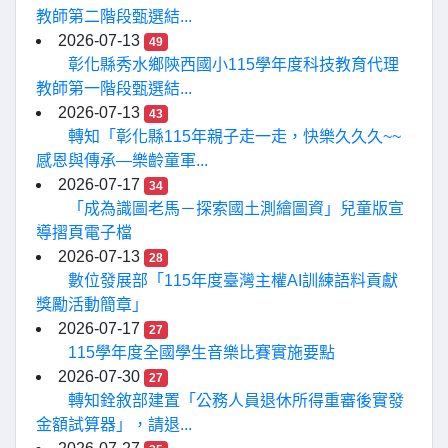
教師第二階段甄選結...
2026-07-13
49
彰化縣秀水鄉陝西國小115學年度科技教育代理
教師第一階段甄選結...
2026-07-13
43
轉知「彰化縣115年親子走一走，快樂久久久~~
感恩與傳承—樂齡童軍...
2026-07-17
34
「成為識圖老馬－探索國土測繪圖資」兒童版宣
導摺頁電子檔
2026-07-13
28
數位發展部「115年度臺灣主權AI訓練語料貢獻
獎勵活動簡章」
2026-07-17
27
115學年度全國學生音樂比賽實施要點
2026-07-30
27
轉知銓敘部建置「公務人員退休所得重審後實發
金額試算器」，請退...