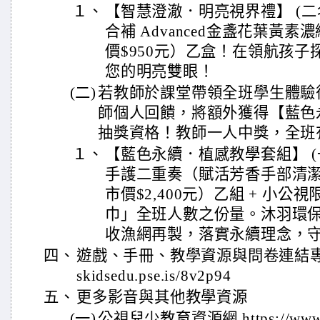
１、
【智慧澄澈．明亮視界禮】 (二名)
合補 Advanced金盞花葉黃素濃
價$950元）乙盒！在領航孩
您的明亮雙眼！
(二)
若教師於課堂帶領全班學生體驗
師個人回饋，將額外獲得【藍色
抽獎資格！教師一人中獎，全班
１、
【藍色永續．植感教學套組】 (一
手護二重奏（賦活芳香手部清潔
市價$2,400元）乙組 + 小
巾」全班人數之份量。沐羽環保毛
收漁網再製，落實永續理念，
四、
遊戲、手冊、教學資源與問卷連結專屬導覽
skidsedu.pse.is/8v2p94
五、
更多影音與其他教學資源
(一)
公視兒少教育資源網 https://www.pt