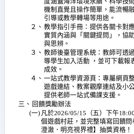
度涵蓋海洋環境永續、科學技
機制直覺且操作簡單，能流暢
引導或教學轉場等用途。
２、
教學指引手冊：提供各關卡對應
實質內涵與「關鍵提問」，協
與思辨。
３、
教師後臺管理系統：教師可透
導學生加入活動 ，並可下載報
成效。
４、
一站式教學資源頁：專屬網頁
遊戲連結、教案觀摩連結及小
提供老師一站式備課支援。
三、
回饋獎勵辦法
(一)
凡於2026/05/15（五）下午1
個遊戲村莊，並完整填寫回饋問
澄澈．明亮視界禮】抽獎資格！