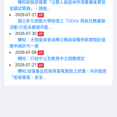
轉知銓敘部建置「公務人員退休所得重審後實發
金額試算器」，請退...
2026-07-27
25
國立彰化師範大學辦理之「SDGs 飛英任務暑期
活動-打造永續城市藍...
2026-07-30
25
轉知：大陸委員會函釋公務員留職停薪期間赴陸
應申請許可一案
2026-07-08
23
轉知：行政中立及教育中立相關規定
2026-07-27
23
轉知:加強毒品危害與毒駕風險之認識，共同營造
「拒絕毒駕、安全...