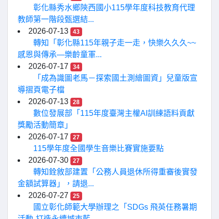
彰化縣秀水鄉陝西國小115學年度科技教育代理
教師第一階段甄選結...
2026-07-13
43
轉知「彰化縣115年親子走一走，快樂久久久~~
感恩與傳承—樂齡童軍...
2026-07-17
34
「成為識圖老馬－探索國土測繪圖資」兒童版宣
導摺頁電子檔
2026-07-13
28
數位發展部「115年度臺灣主權AI訓練語料貢獻
獎勵活動簡章」
2026-07-17
27
115學年度全國學生音樂比賽實施要點
2026-07-30
27
轉知銓敘部建置「公務人員退休所得重審後實發
金額試算器」，請退...
2026-07-27
25
國立彰化師範大學辦理之「SDGs 飛英任務暑期
活動-打造永續城市藍...