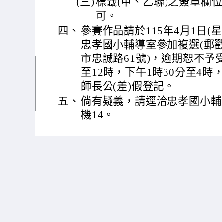
(三)
標籤(甲、乙聯)之簽章欄位
可。
四、
參賽作品請於115年4月1日(星
忠孝國小輔導室參加複選(郵戳
市忠誠路61號)，逾期恕不予
至12時，下午1時30分至4
師長公(差)假登記。
五、
倘有疑義，請逕洽忠孝國小輔導室
機14。