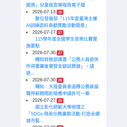
圖資」兒童版宣導摺頁電子檔
2026-07-13
28
數位發展部「115年度臺灣主權
AI訓練語料貢獻獎勵活動簡章」
2026-07-17
27
115學年度全國學生音樂比賽實
施要點
2026-07-30
27
轉知銓敘部建置「公務人員退休
所得重審後實發金額試算器」，請
退...
2026-07-30
26
轉知：大陸委員會函釋公務員留
職停薪期間赴陸應申請許可一案
2026-07-27
25
國立彰化師範大學辦理之
「SDGs 飛英任務暑期活動-打造永續
城市藍...