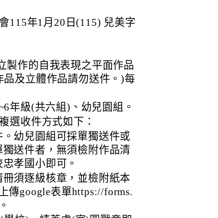
5年1月20日(115) 兒美字
立製作的自我表現之平面作品
作品及立體作品請勿送件。)每
~6年級(共六組)、幼兒園組。
複選收件方式如下：
件。幼兒園組可採單獨送件或
單獨送件者，無須檢附作品清
校忠孝國小即可。
清冊須逐級核章，並檢附紙本
gle表單https://forms.
A。