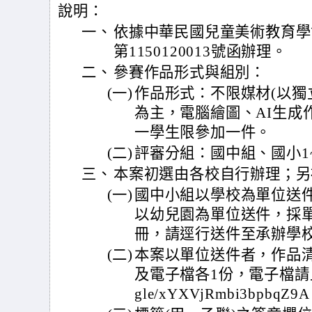
說明：
一、
依據中華民國兒童美術教育學會11
第1150120013號函辦理。
二、
參賽作品形式與組別：
(一)
作品形式：不限媒材(以獨
為主，電腦繪圖、AI生成
一學生限參加一件。
(二)
評審分組：國中組、國小1
三、
本案初選由各校自行辦理；另
(一)
國中小組以學校為單位送
以幼兒園為單位送件，採
冊，請逕行送件至承辦學
(二)
本案以單位送件者，作品
及電子檔各1份，電子檔請上傳goo
gle/xYXVjRmbi3bpbqZ9