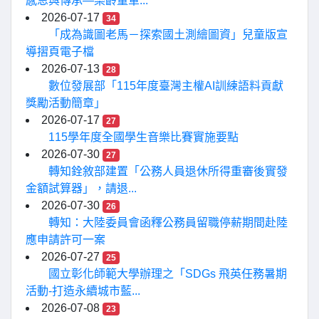
感恩與傳承—樂齡童軍...
2026-07-17
34
「成為識圖老馬－探索國土測繪圖資」兒童版宣
導摺頁電子檔
2026-07-13
28
數位發展部「115年度臺灣主權AI訓練語料貢獻
獎勵活動簡章」
2026-07-17
27
115學年度全國學生音樂比賽實施要點
2026-07-30
27
轉知銓敘部建置「公務人員退休所得重審後實發
金額試算器」，請退...
2026-07-30
26
轉知：大陸委員會函釋公務員留職停薪期間赴陸
應申請許可一案
2026-07-27
25
國立彰化師範大學辦理之「SDGs 飛英任務暑期
活動-打造永續城市藍...
2026-07-08
23