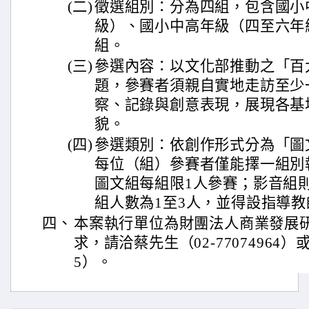
(二)
徵選組別：分為四組，包含國小
級）、國小中高年級（四至六年
組。
(三)
參選內容：以文化部推動之「百
題，參賽者須親自實地走訪至少
察、記錄與創意表現，展現各基
貌。
(四)
參選類別：依創作形式分為「圖
每位（組）參賽者僅能擇一組別
圖文組每組限1人參賽；影音組
組人數為1至3人，並得設指導教
四、
本案執行單位為財團法人商業發展
求，請洽蔡先生（02-77074964）或
5）。