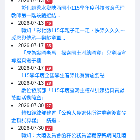
2026-07-13
51
彰化縣秀水鄉陝西國小115學年度科技教育代理
教師第一階段甄選結...
2026-07-13
46
轉知「彰化縣115年親子走一走，快樂久久久~~
感恩與傳承—樂齡童軍...
2026-07-17
35
「成為識圖老馬－探索國土測繪圖資」兒童版宣
導摺頁電子檔
2026-07-17
29
115學年度全國學生音樂比賽實施要點
2026-07-13
28
數位發展部「115年度臺灣主權AI訓練語料貢獻
獎勵活動簡章」
2026-07-30
27
轉知銓敘部建置「公務人員退休所得重審後實發
金額試算器」，請退...
2026-07-30
27
轉知：大陸委員會函釋公務員留職停薪期間赴陸