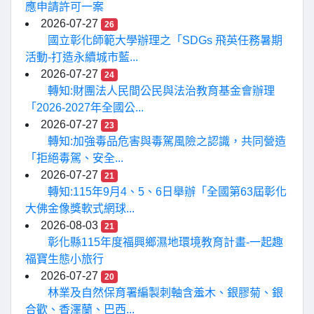
應申請許可一案
2026-07-27
26
國立彰化師範大學辦理之「SDGs 飛英任務暑期
活動-打造永續城市藍...
2026-07-27
24
轉知:財團法人民間公民與法治教育基金會辦理
「2026-2027年全國公...
2026-07-27
23
轉知:加強毒品危害與毒駕風險之認識，共同營造
「拒絕毒駕、安全...
2026-07-27
21
轉知:115年9月4、5、6日舉辦「全國第63屆彰化
大佛金像獎軟式網球...
2026-08-03
21
彰化縣115年度福興鄉濕地環境教育計畫-一起趣
福寶生態小旅行
2026-07-27
20
林業及自然保育署編製刺軸含羞木、銀膠菊、銀
合歡、香澤蘭、巴西...