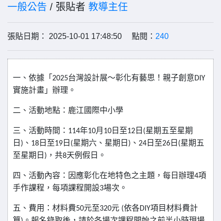
一般公告
/ 張貼者
教導主任
張貼日期： 2025-10-01 17:48:50 點閱：
240
一、依據「
台灣設計展～彰化有藝思！親子創意
2025
DIY
實施計畫」辦理。
二、活動地點：鹿江國際中小學
三、活動時間：
年
月
日至
日
星期五至星期
114
10
10
12
(
日
、
日至
日
星期六、星期日
、
日至
日
星期五
)
18
19
(
)
24
26
(
至星期日
，共
天例假日。
)
8
四、活動內容：因應彰化在地特色之主題，每日辦理
項
4
手作課程，每項課程開設
場次。
3
五、費用：材料費
元至
元
依各
項目材料費計
50
320
(
DIY
算
。報名錄取後，請於各場次課程開始之前半小時現場