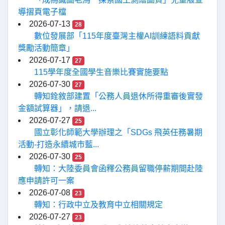
導摺頁電子檔
2026-07-13
28
數位發展部「115年度臺灣主權AI訓練語料貢獻
獎勵活動簡章」
2026-07-17
27
115學年度全國學生音樂比賽實施要點
2026-07-30
27
轉知銓敘部建置「公務人員退休所得重審後實發
金額試算器」，請退...
2026-07-27
25
國立彰化師範大學辦理之「SDGs 飛英任務暑期
活動-打造永續城市藍...
2026-07-30
25
轉知：大陸委員會函釋公務員留職停薪期間赴陸
應申請許可一案
2026-07-08
23
轉知：行政中立及教育中立相關規定
2026-07-27
23