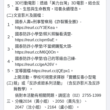
3D行動電影：透過「美力台灣」3D電影，結合反
５、
毒、生態與生命教育，培養永續理念。
(二)
文宣影片及圖檔：
國泰人壽⨉刑事警察局《詐裂獲全勝》-
１、
https://reurl.cc/Y3EKea。
國泰防詐小學堂/照片照騙看清楚-
２、
https://reurl.cc/xpm9aE。
國泰防詐小學堂/不當網購冤大頭-
３、
https://reurl.cc/M6Q0On。
國泰防詐小學堂/自己的等級自己練-
４、
https://reurl.cc/geA26V。
５、
宣導圖檔-https://reurl.cc/jQEpx1。
上開活動，學校可視需求擇辦「實體反毒小型電
(三)
競」或「反詐桌遊系列活動」（含反詐影片及反詐
舞教學）。
倘對本活動有相關問題，請逕洽（02）2755-1399
三、
分機2034（黃小姐）、2050（黃先生）、
2047（沈小姐）、2164（盧小姐）。