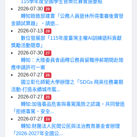
115學年度全國學生音樂比賽實施要點
2026-07-30
29
轉知銓敘部建置「公務人員退休所得重審後實發
金額試算器」，請退...
2026-07-13
28
數位發展部「115年度臺灣主權AI訓練語料貢獻
獎勵活動簡章」
2026-07-30
27
轉知：大陸委員會函釋公務員留職停薪期間赴陸
應申請許可一案
2026-07-27
26
國立彰化師範大學辦理之「SDGs 飛英任務暑期
活動-打造永續城市藍...
2026-07-27
25
轉知:加強毒品危害與毒駕風險之認識，共同營造
「拒絕毒駕、安全...
2026-07-27
24
轉知:財團法人民間公民與法治教育基金會辦理
「2026-2027年全國公...