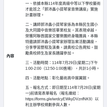
一、依據本縣114年度高級中等以下學校藝術
才能班之「郭沛鑫小提琴家音樂講座」實施
計畫辦理。
二、講師郭沛鑫小提琴家係為本縣民生國小
及大同國中音樂班畢業校友，其表現卓越，
榮獲阿聯酋國家交響樂團終身職團員，本縣
特邀請郭沛鑫小提琴家辦理旨案活動講座，
分享學習歷程及演奏，請貴校公告周知，鼓
勵貴校師生及家長踴躍參加。
內容
三、活動時間：114年7月29日(星期二)下午
1:00-2:00（12:50-1:00進場），共計1小時。
四、活動地點：彰化藝術高中展翼館。
五、報名方式：即日期至114年7月28日(星期
一)前填寫表單報名（報名連結：
https://forms.gle/wrdcyEWkyDVznfNK9）以
利主辦學校規劃參與人數。