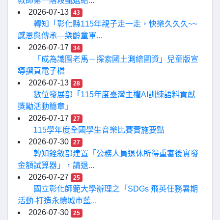
教師第一階段甄選結...
2026-07-13
43
轉知「彰化縣115年親子走一走，快樂久久久~~
感恩與傳承—樂齡童軍...
2026-07-17
34
「成為識圖老馬－探索國土測繪圖資」兒童版宣
導摺頁電子檔
2026-07-13
28
數位發展部「115年度臺灣主權AI訓練語料貢獻
獎勵活動簡章」
2026-07-17
27
115學年度全國學生音樂比賽實施要點
2026-07-30
27
轉知銓敘部建置「公務人員退休所得重審後實發
金額試算器」，請退...
2026-07-27
25
國立彰化師範大學辦理之「SDGs 飛英任務暑期
活動-打造永續城市藍...
2026-07-30
25