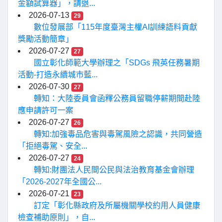
金額試算器」，請退...
2026-07-13
29
數位發展部「115年度臺灣主權AI訓練語料貢獻
獎勵活動簡章」
2026-07-27
27
國立彰化師範大學辦理之「SDGs 飛英任務暑期
活動-打造永續城市藍...
2026-07-30
27
轉知：大陸委員會函釋公務員留職停薪期間赴陸
應申請許可一案
2026-07-27
26
轉知:加強毒品危害與毒駕風險之認識，共同營造
「拒絕毒駕、安全...
2026-07-27
24
轉知:財團法人民間公民與法治教育基金會辦理
「2026-2027年全國公...
2026-07-21
23
訂定「彰化縣政府及所屬機關學校約用人員健康
檢查補助原則」，自...