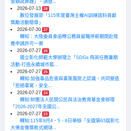
金額試算器」，請退...
2026-07-13
28
數位發展部「115年度臺灣主權AI訓練語料貢獻
獎勵活動簡章」
2026-07-30
27
轉知：大陸委員會函釋公務員留職停薪期間赴陸
應申請許可一案
2026-07-27
26
國立彰化師範大學辦理之「SDGs 飛英任務暑期
活動-打造永續城市藍...
2026-07-27
25
轉知:加強毒品危害與毒駕風險之認識，共同營造
「拒絕毒駕、安全...
2026-07-27
24
轉知:財團法人民間公民與法治教育基金會辦理
「2026-2027年全國公...
2026-07-27
23
轉知:115年9月4、5、6日舉辦「全國第63屆彰化
大佛金像獎軟式網球...