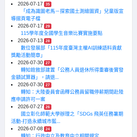
2026-07-17
35
「成為識圖老馬－探索國土測繪圖資」兒童版宣
導摺頁電子檔
2026-07-17
29
115學年度全國學生音樂比賽實施要點
2026-07-13
28
數位發展部「115年度臺灣主權AI訓練語料貢獻
獎勵活動簡章」
2026-07-30
27
轉知銓敘部建置「公務人員退休所得重審後實發
金額試算器」，請退...
2026-07-30
27
轉知：大陸委員會函釋公務員留職停薪期間赴陸
應申請許可一案
2026-07-27
26
國立彰化師範大學辦理之「SDGs 飛英任務暑期
活動-打造永續城市藍...
2026-07-08
24
轉知：行政中立及教育中立相關規定