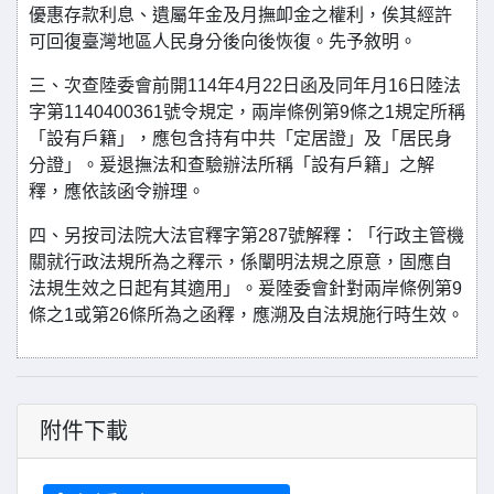
優惠存款利息、遺屬年金及月撫卹金之權利，俟其經許
可回復臺灣地區人民身分後向後恢復。先予敘明。
三、次查陸委會前開114年4月22日函及同年月16日陸法
字第1140400361號令規定，兩岸條例第9條之1規定所稱
「設有戶籍」，應包含持有中共「定居證」及「居民身
分證」。爰退撫法和查驗辦法所稱「設有戶籍」之解
釋，應依該函令辦理。
四、另按司法院大法官釋字第287號解釋：「行政主管機
關就行政法規所為之釋示，係闡明法規之原意，固應自
法規生效之日起有其適用」。爰陸委會針對兩岸條例第9
條之1或第26條所為之函釋，應溯及自法規施行時生效。
附件下載