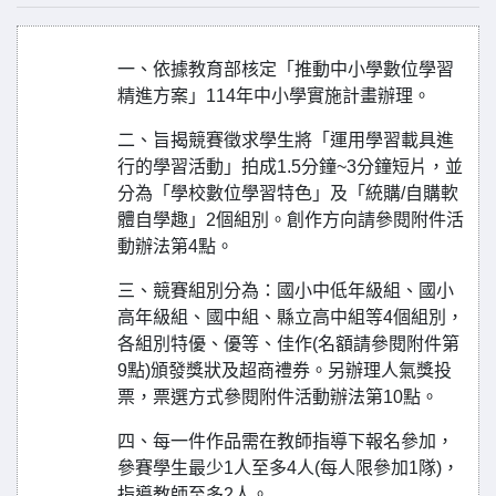
一、依據教育部核定「推動中小學數位學習
精進方案」114年中小學實施計畫辦理。
二、旨揭競賽徵求學生將「運用學習載具進
行的學習活動」拍成1.5分鐘~3分鐘短片，並
分為「學校數位學習特色」及「統購/自購軟
體自學趣」2個組別。創作方向請參閱附件活
動辦法第4點。
三、競賽組別分為：國小中低年級組、國小
高年級組、國中組、縣立高中組等4個組別，
各組別特優、優等、佳作(名額請參閱附件第
9點)頒發獎狀及超商禮券。另辦理人氣獎投
票，票選方式參閱附件活動辦法第10點。
四、每一件作品需在教師指導下報名參加，
參賽學生最少1人至多4人(每人限參加1隊)，
指導教師至多2人。