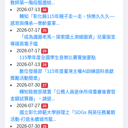
教師第一階段甄選結...
2026-07-13
46
轉知「彰化縣115年親子走一走，快樂久久久~~
感恩與傳承—樂齡童軍...
2026-07-17
35
「成為識圖老馬－探索國土測繪圖資」兒童版宣
導摺頁電子檔
2026-07-17
29
115學年度全國學生音樂比賽實施要點
2026-07-13
28
數位發展部「115年度臺灣主權AI訓練語料貢獻
獎勵活動簡章」
2026-07-30
27
轉知銓敘部建置「公務人員退休所得重審後實發
金額試算器」，請退...
2026-07-27
26
國立彰化師範大學辦理之「SDGs 飛英任務暑期
活動-打造永續城市藍...
2026-07-30
26