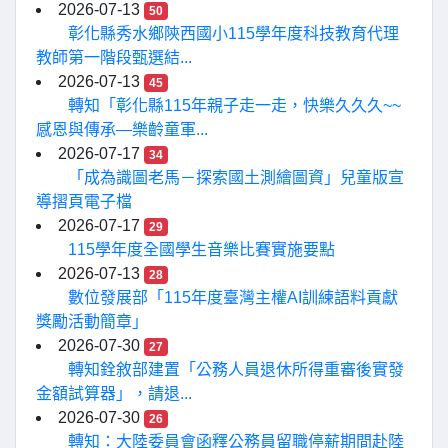
2026-07-13
50
彰化縣秀水鄉陝西國小115學年度科技教育代理
教師第一階段甄選結...
2026-07-13
45
轉知「彰化縣115年親子走一走，快樂久久久~~
感恩與傳承—樂齡童軍...
2026-07-17
34
「成為識圖老馬－探索國土測繪圖資」兒童版宣
導摺頁電子檔
2026-07-17
29
115學年度全國學生音樂比賽實施要點
2026-07-13
28
數位發展部「115年度臺灣主權AI訓練語料貢獻
獎勵活動簡章」
2026-07-30
27
轉知銓敘部建置「公務人員退休所得重審後實發
金額試算器」，請退...
2026-07-30
26
轉知：大陸委員會函釋公務員留職停薪期間赴陸