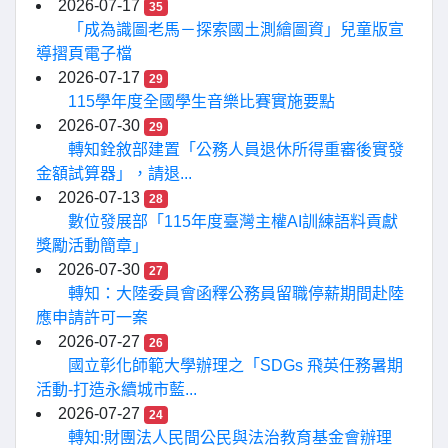
2026-07-17
35
「成為識圖老馬－探索國土測繪圖資」兒童版宣
導摺頁電子檔
2026-07-17
29
115學年度全國學生音樂比賽實施要點
2026-07-30
29
轉知銓敘部建置「公務人員退休所得重審後實發
金額試算器」，請退...
2026-07-13
28
數位發展部「115年度臺灣主權AI訓練語料貢獻
獎勵活動簡章」
2026-07-30
27
轉知：大陸委員會函釋公務員留職停薪期間赴陸
應申請許可一案
2026-07-27
26
國立彰化師範大學辦理之「SDGs 飛英任務暑期
活動-打造永續城市藍...
2026-07-27
24
轉知:財團法人民間公民與法治教育基金會辦理