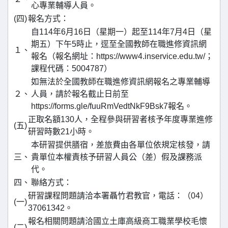
心專業輔導人員。
(四)
報名方式：
自114年6月16日（星期一）起至114年7月4日（星
期五）下午5時止，逕至全國教師在職進修資訊網
１、
報名（報名網址：https://www4.inservice.edu.tw/；
課程代碼：5004787）
如無法於全國教師在職進修資訊網報名之專業輔導
２、
人員，請於報名截止日前至
https://forms.gle/fuuRmVedtNkF9Bsk7報名。
正取名額130人，全程參與研習者核予年度專業進修
(五)
研習時數21小時。
本研習提供膳宿，差旅費由各單位依規定核發，請
三、
貴單位本權責核予研習人員公（差）假及課務派
代。
四、
聯絡方式：
研習課程問題請洽本署聶竹君教官，電話：（04）
(一)
37061342。
報名相關問題請洽國立土庫高級商工職業學校毛懷
(二)