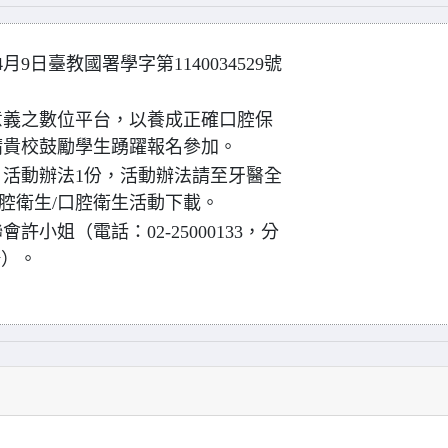
9日臺教國署學字第1140034529號
意義之數位平台，以養成正確口腔保
請貴校鼓勵學生踴躍報名參加。
」活動辦法1份，活動辦法請至牙醫全
g.tw/口腔衛生/口腔衛生活動下載。
小姐（電話：02-25000133，分
tw）。