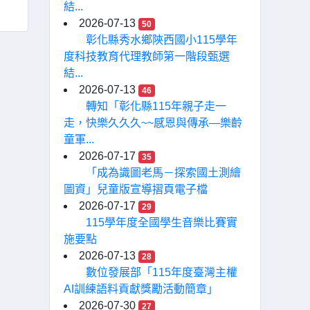
結...
2026-07-13
50
彰化縣秀水鄉陝西國小115學年
度科技教育代理教師第一階段甄選
結...
2026-07-13
46
轉知「彰化縣115年親子走一
走，快樂久久久~~感恩與傳承—樂齡
童軍...
2026-07-17
35
「成為識圖老馬－探索國土測繪
圖資」兒童版宣導摺頁電子檔
2026-07-17
29
115學年度全國學生音樂比賽實
施要點
2026-07-13
28
數位發展部「115年度臺灣主權
AI訓練語料貢獻獎勵活動簡章」
2026-07-30
27