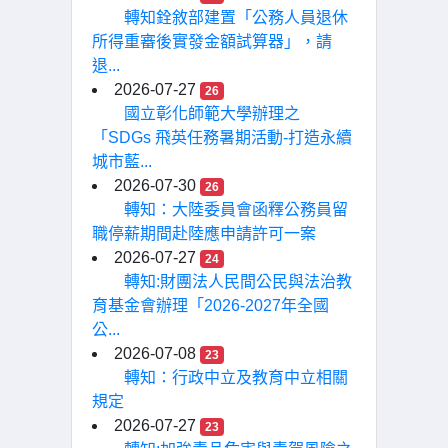
轉知銓敘部建置「公務人員退休
所得重審後實發金額試算器」，請
退...
2026-07-27
26
國立彰化師範大學辦理之
「SDGs 飛英任務暑期活動-打造永續
城市藍...
2026-07-30
26
轉知：大陸委員會函釋公務員留
職停薪期間赴陸應申請許可一案
2026-07-27
24
轉知:財團法人民間公民與法治教
育基金會辦理「2026-2027年全國
公...
2026-07-08
23
轉知：行政中立及教育中立相關
規定
2026-07-27
23