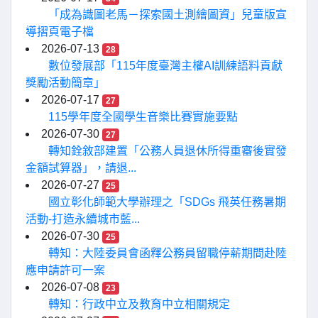
「成為識圖老馬－探索國土測繪圖資」兒童版宣
導摺頁電子檔
2026-07-13
28
數位發展部「115年度臺灣主權AI訓練語料貢獻
獎勵活動簡章」
2026-07-17
27
115學年度全國學生音樂比賽實施要點
2026-07-30
27
轉知銓敘部建置「公務人員退休所得重審後實發
金額試算器」，請退...
2026-07-27
25
國立彰化師範大學辦理之「SDGs 飛英任務暑期
活動-打造永續城市藍...
2026-07-30
25
轉知：大陸委員會函釋公務員留職停薪期間赴陸
應申請許可一案
2026-07-08
23
轉知：行政中立及教育中立相關規定