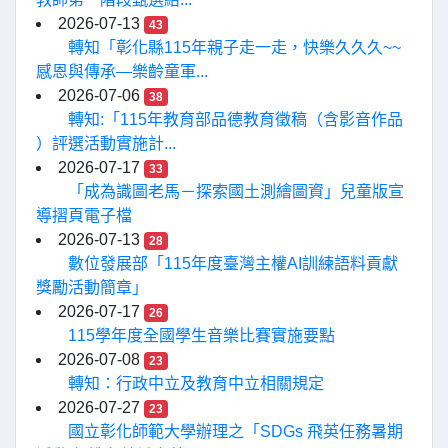
2026-07-13
43
轉知「彰化縣115年親子走一走，快樂久久久~~
感恩與傳承—樂齡童軍...
2026-07-06
38
轉知:「115年教育部品德教育徵稿（含影音作品
）評選活動實施計...
2026-07-17
33
「成為識圖老馬－探索國土測繪圖資」兒童版宣
導摺頁電子檔
2026-07-13
28
數位發展部「115年度臺灣主權AI訓練語料貢獻
獎勵活動簡章」
2026-07-17
26
115學年度全國學生音樂比賽實施要點
2026-07-08
23
轉知：行政中立及教育中立相關規定
2026-07-27
23
國立彰化師範大學辦理之「SDGs 飛英任務暑期